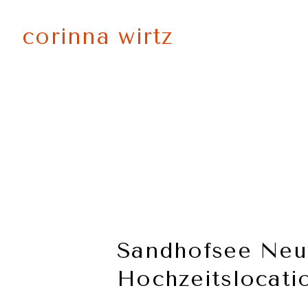
Zum
Inhalt
corinna wirtz
springen
Sandhofsee Neu
Hochzeitslocat