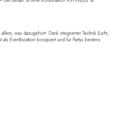
 – bei Bedarf ist eine Kombination von Indoor &
 allem, was dazugehört. Dank integrierter Technik (Licht,
st als Eventlocation konzipiert und für Partys bestens