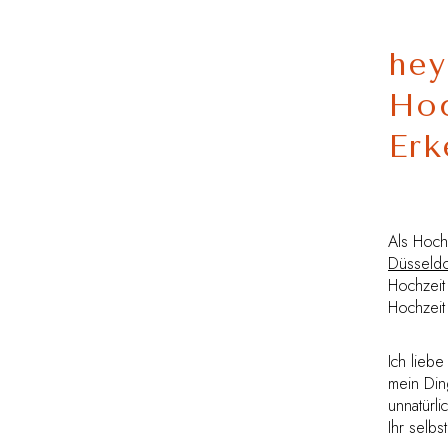
hey
Hoc
Erk
Als Hochz
Düsseldo
Hochzeit 
Hochzeit
Ich lieb
mein Ding
unnatürl
Ihr selbst