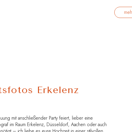
meh
sfotos Erkelenz
ung mit anschließender Party feiert, lieber eine
tograf im Raum Erkelenz, Düsseldorf, Aachen oder auch
ötigt – ich liebe es eure Hochzeit in einer stilvollen